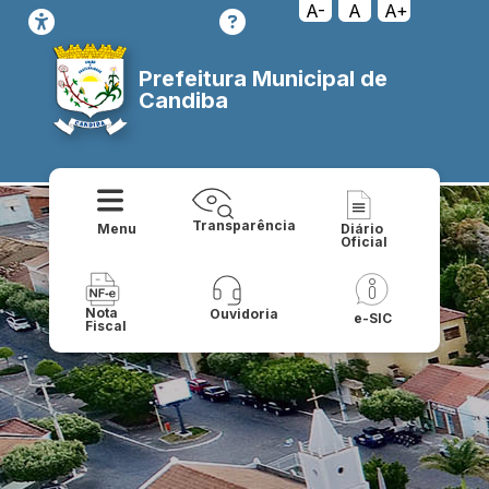
A-
A
A+
Prefeitura Municipal de
Candiba
Transparência
Menu
Diário
Oficial
Nota
Ouvidoria
e-SIC
Fiscal