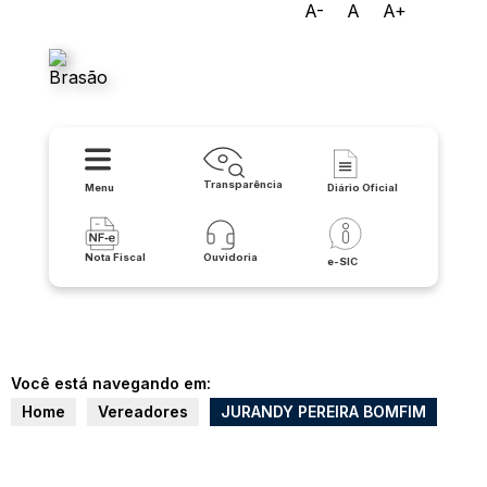
A-
A
A+
Prefeitura Municipal de
Candiba
Transparência
Menu
Diário Oficial
Nota Fiscal
Ouvidoria
e-SIC
Você está navegando em:
Home
Vereadores
JURANDY PEREIRA BOMFIM