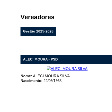
Vereadores
Filtrar por todos
Gestão 2025-2028
Acesso à Informação
Cidadão
Empresas
Fotos
Notícias
Secretarias
ALECI MOURA - PSD
Servidor
Transparência
Turistas
Nome:
ALECI MOURA SILVA
Videos
Nascimento:
22/09/1968
Áudios
Fale conosco
Fale conosco