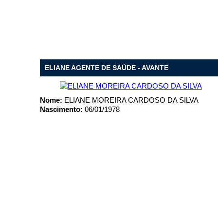
Nome*
Telefone 1*
Telefone 2
E-mail*
Cidade/Estado
Assunto*
ELIANE AGENTE DE SAÚDE - AVANTE
Nome:
ELIANE MOREIRA CARDOSO DA SILVA
Nascimento:
06/01/1978
Mensagem*
*Campos obrigatórios
Ao iniciar um contato, você concorda com a
Política de 
...Ou se preferir