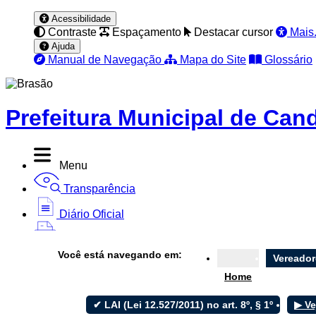
Acessibilidade
Contraste
Espaçamento
Destacar cursor
Mais.
Ajuda
Manual de Navegação
Mapa do Site
Glossário
Prefeitura Municipal de Can
Menu
Transparência
Diário Oficial
Nota Fiscal
Você está navegando em:
Vereador
Ouvidoria
Home
e-SIC
✔ LAI (Lei 12.527/2011) no art. 8º, § 1º
▶ Ve