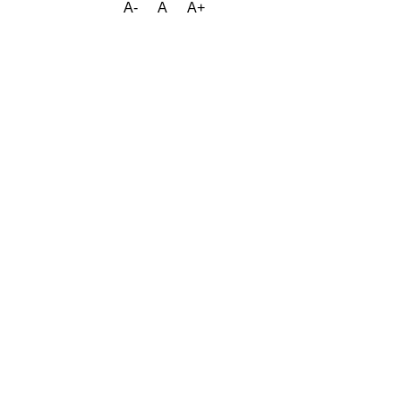
A-
A
A+