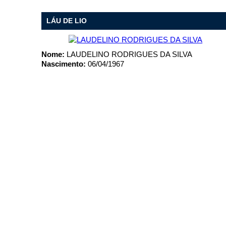
Ligue para nós
LÁU DE LIO
(77) 3661-2029
Nome:
LAUDELINO RODRIGUES DA SILVA
E-mail
Nascimento:
06/04/1967
prefeituramunicipalcba@gmail.com
Ou seja atendido presencialmente
De segunda a sexta-feira, das 8h às 11h30 
Praça Kennedy, nº 01 - Centro
Outros meios de contato
e-SIC
Ouvidoria