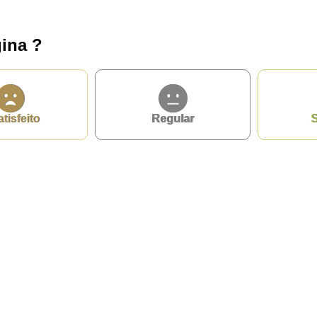
ina ?
atisfeito
Regular
S