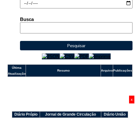
Outros meios de contato
e-SIC
Busca
Ouvidoria
Pesquisar
Última
Resumo
Arquivo
Publicações
Atualização
x
Diário Própio
Jornal de Grande Circulação
Diário União