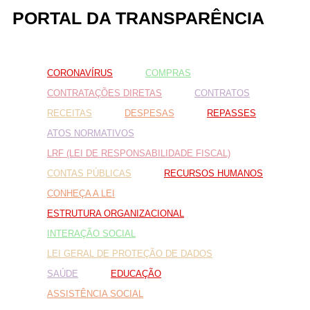
PORTAL DA TRANSPARÊNCIA
Fale conosco
CORONAVÍRUS
COMPRAS
Nome*
Telefone 1*
CONTRATAÇÕES DIRETAS
CONTRATOS
Telefone 2
RECEITAS
DESPESAS
REPASSES
E-mail*
Cidade/Estado
ATOS NORMATIVOS
Assunto*
LRF (LEI DE RESPONSABILIDADE FISCAL)
CONTAS PÚBLICAS
RECURSOS HUMANOS
CONHEÇA A LEI
Mensagem*
ESTRUTURA ORGANIZACIONAL
*Campos obrigatórios
INTERAÇÃO SOCIAL
Ao iniciar um contato, você concorda com a
Política de
LEI GERAL DE PROTEÇÃO DE DADOS
privacidade
SAÚDE
EDUCAÇÃO
ASSISTÊNCIA SOCIAL