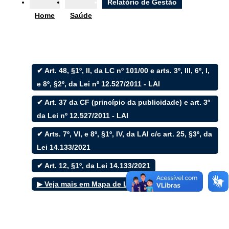
Ouvidoria
Relatório de Gestão
Home
Saúde
e-SIC
✔ Art. 48, §1º, II, da LC nº 101/00 e arts. 3º, III, 6º, I,
Filtrar por todos
e 8º, §2º, da Lei nº 12.527/2011 - LAI
✔ Art. 37 da CF (princípio da publicidade) e art. 3º
Acesso à Informação
Cidadão
da Lei nº 12.527/2011 - LAI
Empresas
✔ Arts. 7º, VI, e 8º, §1º, IV, da LAI c/c art. 25, §3º, da
Fotos
Notícias
Lei 14.133/2021
Secretarias
Servidor
✔ Art. 12, §1º, da Lei 14.133/2021
Transparência
▶ Veja mais em Mapa de Leis
Turistas
Videos
Áudios
Fale conosco