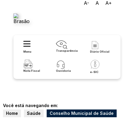
A-
A
A+
Prefeitura Municipal de
Candiba
Transparência
Menu
Diário Oficial
Nota Fiscal
Ouvidoria
e-SIC
Você está navegando em:
Home
Saúde
Conselho Municipal de Saúde