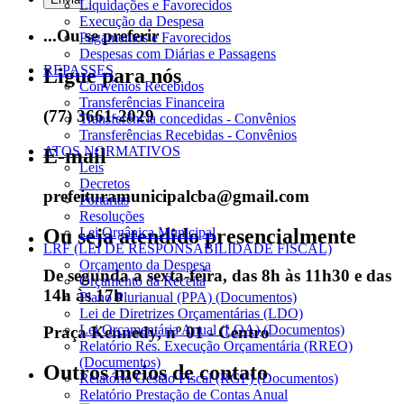
Liquidações e Favorecidos
Execução da Despesa
...Ou se preferir
Pagamentos e Favorecidos
Despesas com Diárias e Passagens
REPASSES
Ligue para nós
Convênios Recebidos
Transferências Financeira
(77) 3661-2029
Transferência concedidas - Convênios
Transferências Recebidas - Convênios
ATOS NORMATIVOS
E-mail
Leis
Decretos
prefeituramunicipalcba@gmail.com
Portarias
Resoluções
Ou seja atendido presencialmente
Lei Orgânica Municipal
LRF (LEI DE RESPONSABILIDADE FISCAL)
Orçamento da Despesa
De segunda a sexta-feira, das 8h às 11h30 e das
Orçamento da Receita
14h às 17h
Plano Plurianual (PPA) (Documentos)
Lei de Diretrizes Orçamentárias (LDO)
Lei Orçamentária Anual (LOA) (Documentos)
Praça Kennedy, nº 01 - Centro
Relatório Res. Execução Orçamentária (RREO)
(Documentos)
Outros meios de contato
Relatório Gestão Fiscal (RGF) (Documentos)
Relatório Prestação de Contas Anual