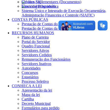
Créditos Suplementares (Documentos)
e-SIC
Funcional Programática
Ouvidoria
Sistema Único e Integrado de Execução Orçamentária,
Administração Financeira e Controle (SIAFIC)
CONTAS PÚBLICAS
Prestação de Contas do Governo
Prestação de Contas da Gestão
RECURSOS HUMANOS
Plano de Carreira
Portal do Servidor
Quadro Funcional
Servidores Ativos
Servidores Cedidos
Remuneração dos Funcionários
Servidores Inativos
Autoridades
Concursos
Estagiários
Processo Seletivo
CONHEÇA A LEI
Apresentação da lei
Mapa da lei
Cartilha
Decreto Municipal
Formulários para pedido