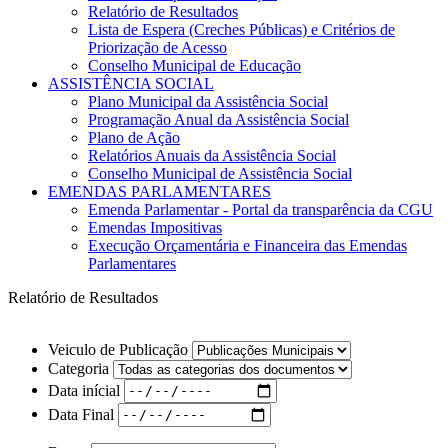
Relatório de Resultados
Lista de Espera (Creches Públicas) e Critérios de
Priorização de Acesso
Conselho Municipal de Educação
ASSISTÊNCIA SOCIAL
Plano Municipal da Assistência Social
Programação Anual da Assistência Social
Plano de Ação
Relatórios Anuais da Assistência Social
Conselho Municipal de Assistência Social
EMENDAS PARLAMENTARES
Emenda Parlamentar - Portal da transparência da CGU
Emendas Impositivas
Execução Orçamentária e Financeira das Emendas
Parlamentares
Relatório de Resultados
Veiculo de Publicação
Categoria
Data inícial
Data Final