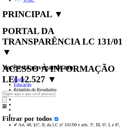
e-SIC
PRINCIPAL
▼
PORTAL DA
TRANSPARÊNCIA LC 131/01
▼
Você está navegando em:
ACESSO À INFORMAÇÃO
LEI 12.527
▼
Home
Educação
Relatório de Resultados
Filtrar por todos
✔ Art. 48, §1º, II, da LC nº 101/00 e arts. 3º, III, 6º, I, e 8º,