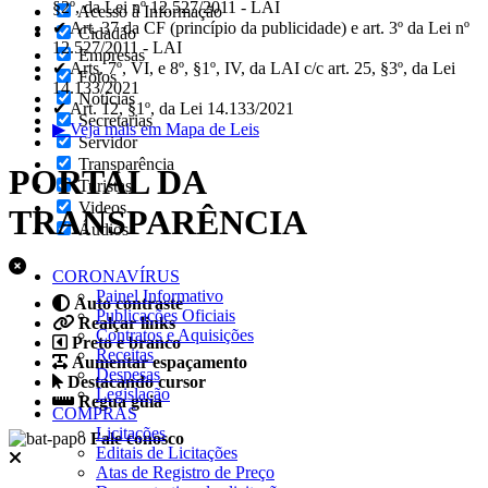
§2º, da Lei nº 12.527/2011 - LAI
Acesso à Informação
✔ Art. 37 da CF (princípio da publicidade) e art. 3º da Lei nº
Cidadão
12.527/2011 - LAI
Empresas
✔ Arts. 7º, VI, e 8º, §1º, IV, da LAI c/c art. 25, §3º, da Lei
Fotos
14.133/2021
Notícias
✔ Art. 12, §1º, da Lei 14.133/2021
Secretarias
▶ Veja mais em Mapa de Leis
Servidor
Transparência
PORTAL DA
Turistas
Videos
TRANSPARÊNCIA
Áudios
CORONAVÍRUS
Painel Informativo
Auto contraste
Publicações Oficiais
Realçar links
Contratos e Aquisições
Preto e branco
Receitas
Aumentar espaçamento
Despesas
Destacando cursor
Legislação
Regua guia
COMPRAS
Licitações
Fale conosco
Editais de Licitações
Atas de Registro de Preço