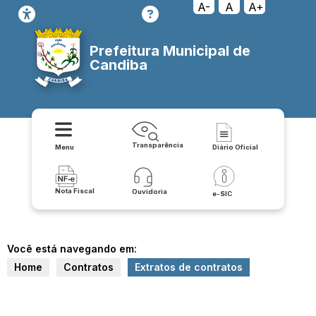
A-
A
A+
Prefeitura Municipal de
Candiba
Transparência
Menu
Diário Oficial
Nota Fiscal
Ouvidoria
e-SIC
Você está navegando em:
Home
Contratos
Extratos de contratos