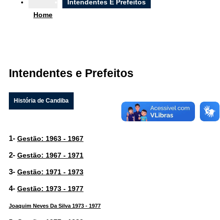
Ouvidoria
Intendentes E Prefeitos
Home
e-SIC
Intendentes e Prefeitos
Filtrar por todos
Acesso à Informação
História de Candiba
Cidadão
Empresas
Fotos
1-
Gestão: 1963 - 1967
Notícias
Secretarias
2-
Gestão: 1967 - 1971
Servidor
Transparência
3-
Gestão: 1971 - 1973
Turistas
4-
Videos
Gestão: 1973 - 1977
Áudios
Joaquim Neves Da Silva 1973 - 1977
Fale conosco