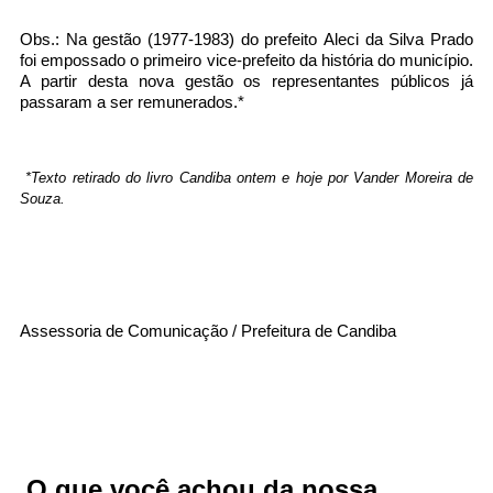
Obs.: Na gestão (1977-1983) do prefeito Aleci da Silva Prado
foi empossado o primeiro vice-prefeito da história do município.
...Ou se preferir
A partir desta nova gestão os representantes públicos já
passaram a ser remunerados.*
Ligue para nós
(77) 3661-2029
*Texto retirado do livro Candiba ontem e hoje por Vander Moreira de
Souza.
E-mail
prefeituramunicipalcba@gmail.com
Ou seja atendido presencialmente
Assessoria de Comunicação / Prefeitura de Candiba
De segunda a sexta-feira, das 8h às 11h30
e das 14h às 17h
Praça Kennedy, nº 01 - Centro
O que você achou da nossa