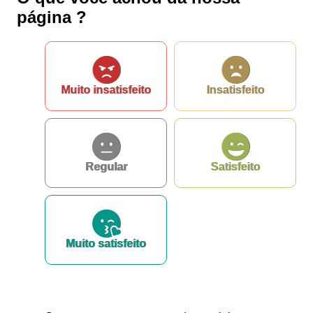
Outros meios de contato
página ?
e-SIC
Ouvidoria
Muito insatisfeito
Insatisfeito
Regular
Satisfeito
Muito satisfeito