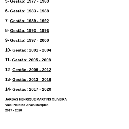
5-
Gestão: 1977 - 1983
6-
Gestão: 1983 - 1988
Fale conosco
7-
Gestão: 1989 - 1992
8-
Nome*
Gestão: 1993 - 1996
Telefone 1*
9-
Gestão: 1997 - 2000
Telefone 2
E-mail*
10-
Gestão: 2001 - 2004
Cidade/Estado
11-
Gestão: 2005 - 2008
Assunto*
12
-
Gestão: 2009 - 2012
13-
Gestão: 2013 - 2016
Mensagem*
14
-
Gestão: 2017 - 2020
*Campos obrigatórios
JARBAS HENRIQUE MARTINS OLIVEIRA
Ao iniciar um contato, você concorda com a
Política de
Vice: Nelbino Alves Marques
privacidade
2017 - 2020