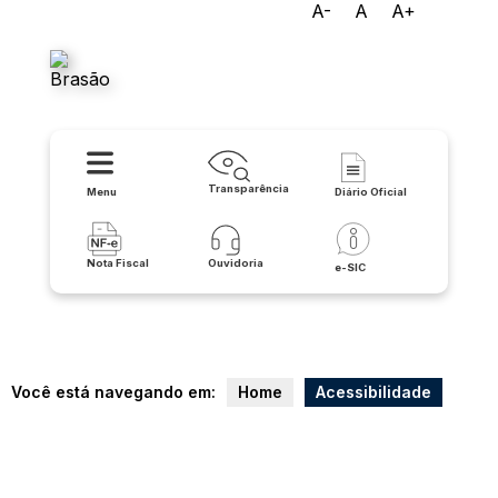
A-
A
A+
Prefeitura Municipal de
Candiba
Transparência
Menu
Diário Oficial
Nota Fiscal
Ouvidoria
e-SIC
Você está navegando em:
Home
Acessibilidade