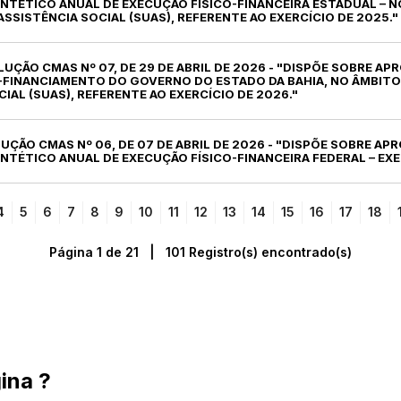
NTÉTICO ANUAL DE EXECUÇÃO FÍSICO-FINANCEIRA ESTADUAL – N
ASSISTÊNCIA SOCIAL (SUAS), REFERENTE AO EXERCÍCIO DE 2025."
LUÇÃO CMAS Nº 07, DE 29 DE ABRIL DE 2026 - "DISPÕE SOBRE A
O-FINANCIAMENTO DO GOVERNO DO ESTADO DA BAHIA, NO ÂMBITO
IAL (SUAS), REFERENTE AO EXERCÍCIO DE 2026."
LUÇÃO CMAS Nº 06, DE 07 DE ABRIL DE 2026 - "DISPÕE SOBRE A
TÉTICO ANUAL DE EXECUÇÃO FÍSICO-FINANCEIRA FEDERAL – EXE
4
5
6
7
8
9
10
11
12
13
14
15
16
17
18
Página 1 de 21 | 101 Registro(s) encontrado(s)
ina ?