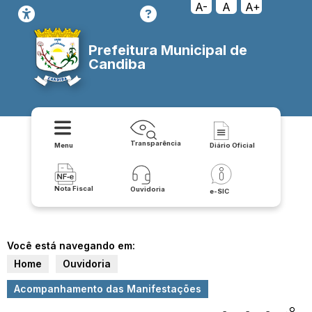
A-
A
A+
Prefeitura Municipal de
Candiba
Transparência
Menu
Diário Oficial
Nota Fiscal
Ouvidoria
e-SIC
Você está navegando em:
Home
Ouvidoria
Acompanhamento das Manifestações