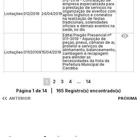
012-2019 - Contratação de
empresa especializada para
a prestação de serviços na
organização de eventos com
Licitações
012/2019
24/04/2019
apoio logístico e correlatos
na realização de festas
tradicionais, solenidades
oficiais e demais eventos na
sede, no dis
Edital Pregão Presencial nº
011-2019 - Aquisição de
peças, pneus, câmaras de ar,
protetor e serviços de
alinhamento, balanceamento,
Licitações
011/20109
15/04/2019
cambagem e recapagem
para atender as
necessidades da frota da
Prefeitura Municipal de
Candiba.
1
2
3
4
...
14
Página 1 de 14 | 165 Registro(s) encontrado(s)
ANTERIOR
PRÓXIMA