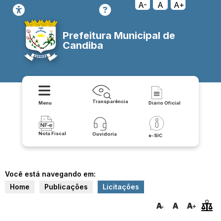
A-
A
A+
Prefeitura Municipal de
Candiba
Transparência
Menu
Diário Oficial
Nota Fiscal
Ouvidoria
e-SIC
Você está navegando em:
Home
Publicações
Licitações